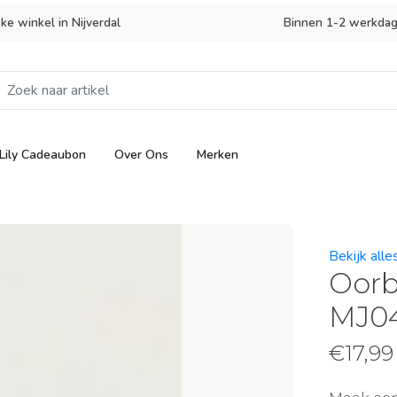
eke winkel in Nijverdal
Binnen 1-2 werkdag
Lily Cadeaubon
Over Ons
Merken
Bekijk alle
Oorb
MJ0
€
17,99