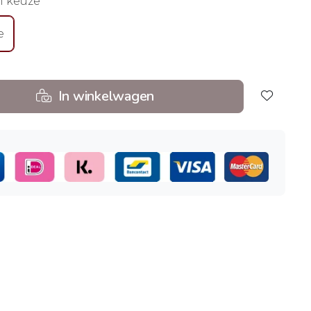
n keuze
e
In winkelwagen