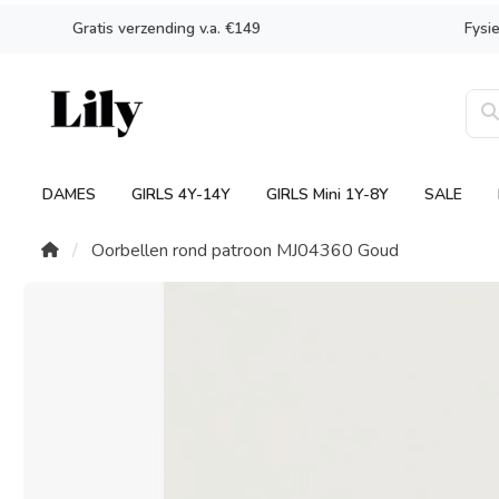
Gratis verzending v.a. €149
Fysi
DAMES
GIRLS 4Y-14Y
GIRLS Mini 1Y-8Y
SALE
Oorbellen rond patroon MJ04360 Goud