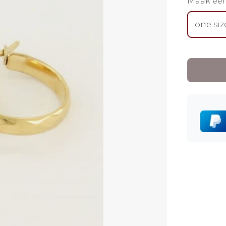
Maak ee
one siz