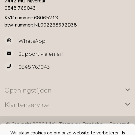
7442 MG Nijverdal
0548 769043
KVK nummer: 68065213
btw-nummer: NL002258692B38
WhatsApp
Support via email
0548 769043
Openingstijden
Klantenservice
© Copyright 2026 LILY - Theme by
Frontlabel
- Powered
by
Lightspeed
Wij slaan cookies op om onze website te verbeteren. Is