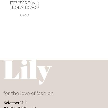
13230555 Black
LEOPARD AOP
€
16,99
for the love of fashion
Keizerserf 11