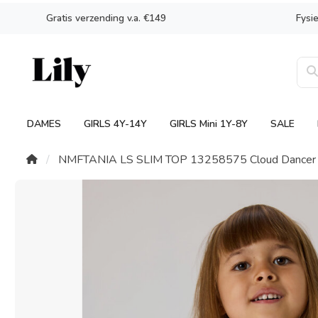
Gratis verzending v.a. €149
Fysi
DAMES
GIRLS 4Y-14Y
GIRLS Mini 1Y-8Y
SALE
NMFTANIA LS SLIM TOP 13258575 Cloud Dancer