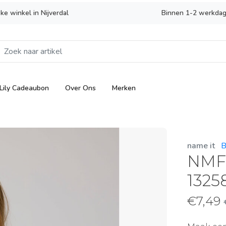
eke winkel in Nijverdal
Binnen 1-2 werkdag
Lily Cadeaubon
Over Ons
Merken
name it
B
NMF
1325
€
7,49