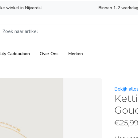
eke winkel in Nijverdal
Binnen 1-2 werkdag
Lily Cadeaubon
Over Ons
Merken
Bekijk alle
Kett
Gou
€
25,9