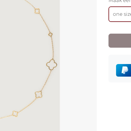
Maak ee
one siz