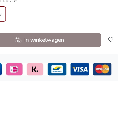
n keuze
e
In winkelwagen