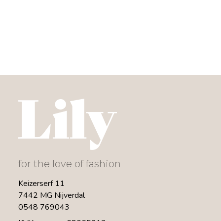
for the love of fashion
Keizerserf 11
7442 MG Nijverdal
0548 769043