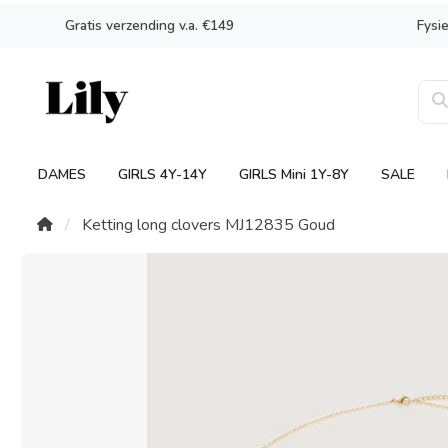
Gratis verzending v.a. €149
Fysi
DAMES
GIRLS 4Y-14Y
GIRLS Mini 1Y-8Y
SALE
Ketting long clovers MJ12835 Goud