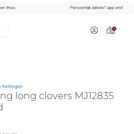
en thuis
Persoonlijk advies? app ons!
0
s Kettingen
ing long clovers MJ12835
d
9