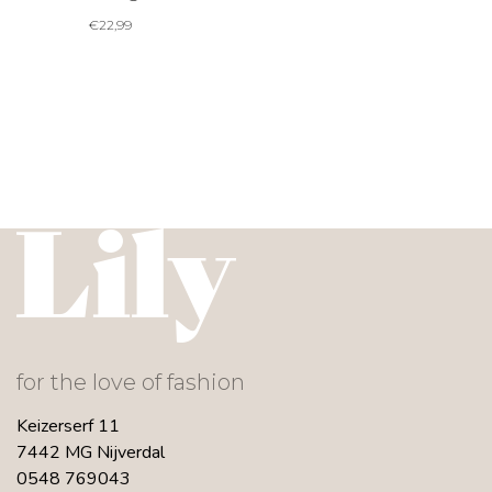
€
22,99
for the love of fashion
Keizerserf 11
7442 MG Nijverdal
0548 769043