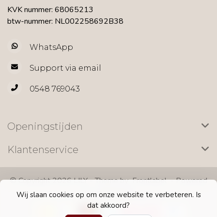
KVK nummer: 68065213
btw-nummer: NL002258692B38
WhatsApp
Support via email
0548 769043
Openingstijden
Klantenservice
© Copyright 2026 LILY - Theme by
Frontlabel
- Powered
by
Lightspeed
Wij slaan cookies op om onze website te verbeteren. Is
dat akkoord?