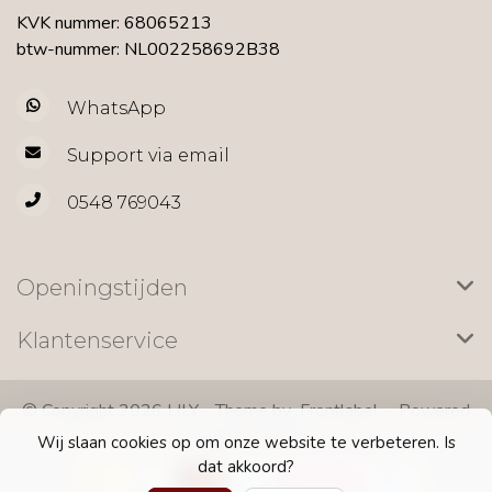
KVK nummer: 68065213
btw-nummer: NL002258692B38
WhatsApp
Support via email
0548 769043
Openingstijden
Klantenservice
© Copyright 2026 LILY - Theme by
Frontlabel
- Powered
by
Lightspeed
Wij slaan cookies op om onze website te verbeteren. Is
dat akkoord?