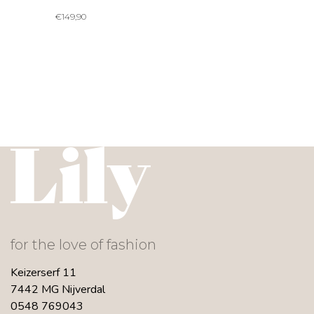
€
149,90
for the love of fashion
Keizerserf 11
7442 MG Nijverdal
0548 769043