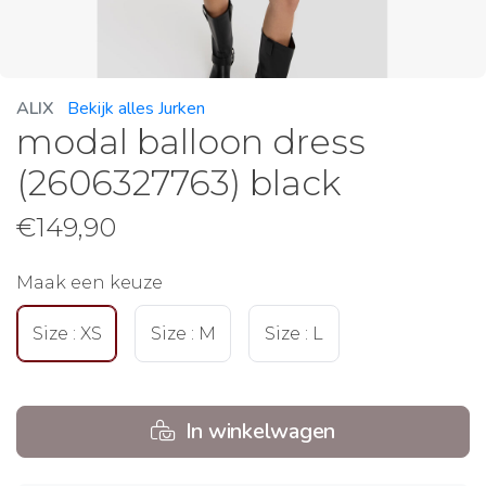
ALIX
Bekijk alles Jurken
modal balloon dress
(2606327763) black
€
149,90
Maak een keuze
Size : XS
Size : M
Size : L
In winkelwagen