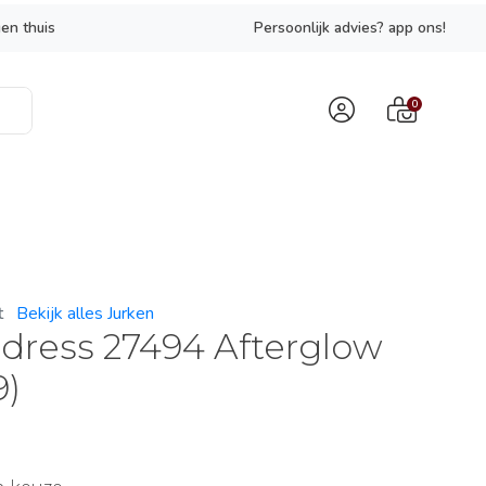
en thuis
Persoonlijk advies? app ons!
0
t
Bekijk alles Jurken
 dress 27494 Afterglow
9)
9