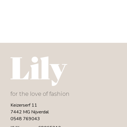
for the love of fashion
Keizerserf 11
7442 MG Nijverdal
0548 769043