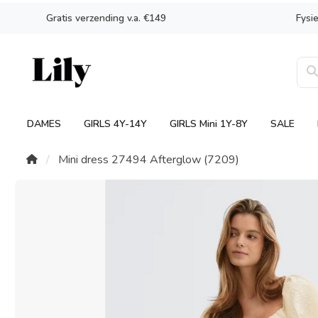
Gratis verzending v.a. €149
Fysi
DAMES
GIRLS 4Y-14Y
GIRLS Mini 1Y-8Y
SALE
Mini dress 27494 Afterglow (7209)