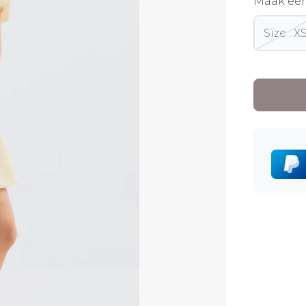
Maak ee
Size : X