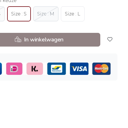
n keuze
S
Size : S
Size : M
Size : L
In winkelwagen