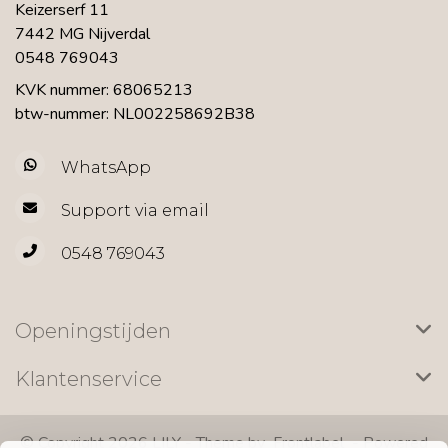
Keizerserf 11
7442 MG Nijverdal
0548 769043
KVK nummer: 68065213
btw-nummer: NL002258692B38
WhatsApp
Support via email
0548 769043
Openingstijden
Klantenservice
© Copyright 2026 LILY - Theme by
Frontlabel
- Powered