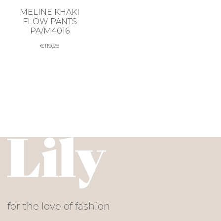
MELINE KHAKI
FLOW PANTS
PA/M4016
€
119,95
for the love of fashion