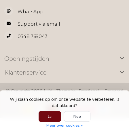
WhatsApp
Support via email
0548 769043
Openingstijden
Klantenservice
© Copyright 2026 LILY - Theme by
Frontlabel
- Powered
by
Lightspeed
Wij slaan cookies op om onze website te verbeteren. Is
dat akkoord?
Ja
Nee
Meer over cookies »