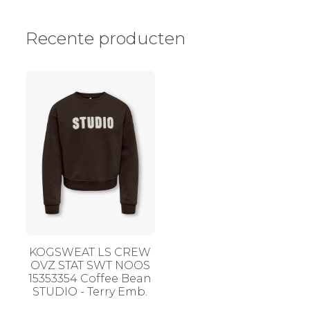
Recente producten
KOGSWEAT LS CREW
OVZ STAT SWT NOOS
15353354 Coffee Bean
STUDIO - Terry Emb.