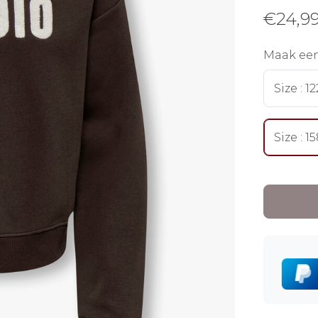
€
24,9
Maak ee
Size : 1
Size : 1