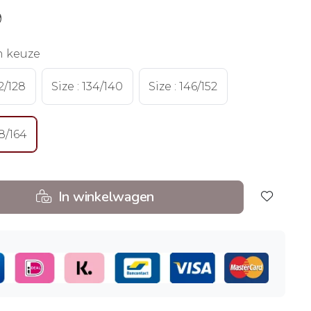
9
n keuze
22/128
Size : 134/140
Size : 146/152
58/164
In winkelwagen