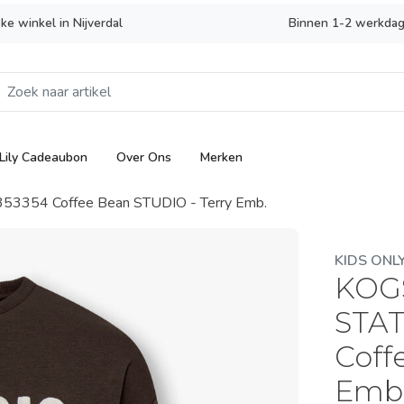
eke winkel in Nijverdal
Binnen 1-2 werkdag
Lily Cadeaubon
Over Ons
Merken
54 Coffee Bean STUDIO - Terry Emb.
KIDS ONL
KOG
STAT
Coff
Emb