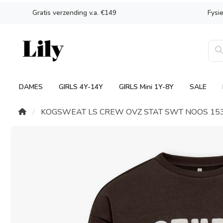
Gratis verzending v.a. €149
Fysi
DAMES
GIRLS 4Y-14Y
GIRLS Mini 1Y-8Y
SALE
KOGSWEAT LS CREW OVZ STAT SWT NOOS 153533