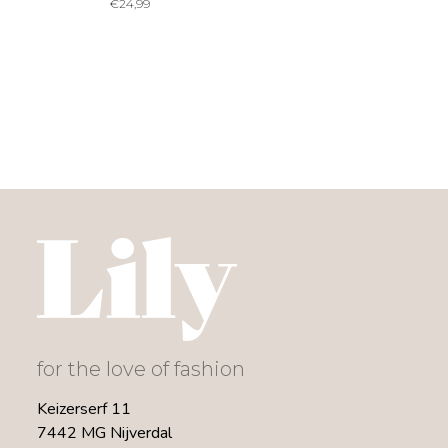
€
24,99
for the love of fashion
Keizerserf 11
7442 MG Nijverdal