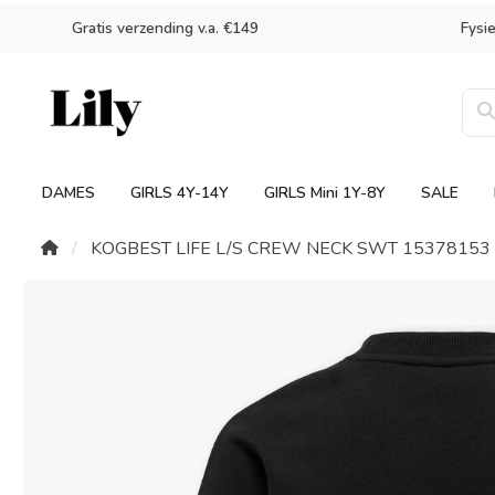
Gratis verzending v.a. €149
Fysi
DAMES
GIRLS 4Y-14Y
GIRLS Mini 1Y-8Y
SALE
KOGBEST LIFE L/S CREW NECK SWT 15378153 