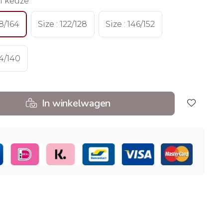
n keuze
58/164
Size : 122/128
Size : 146/152
34/140
In winkelwagen