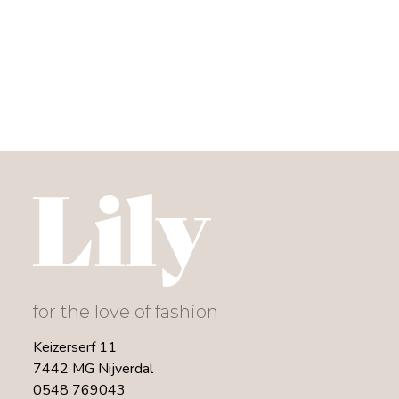
for the love of fashion
Keizerserf 11
7442 MG Nijverdal
0548 769043