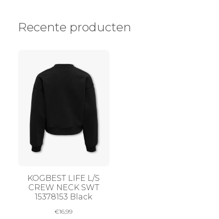
Recente producten
KOGBEST LIFE L/S
CREW NECK SWT
15378153 Black
€
16,99