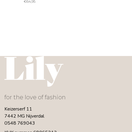
€
64,95
for the love of fashion
Keizerserf 11
7442 MG Nijverdal
0548 769043