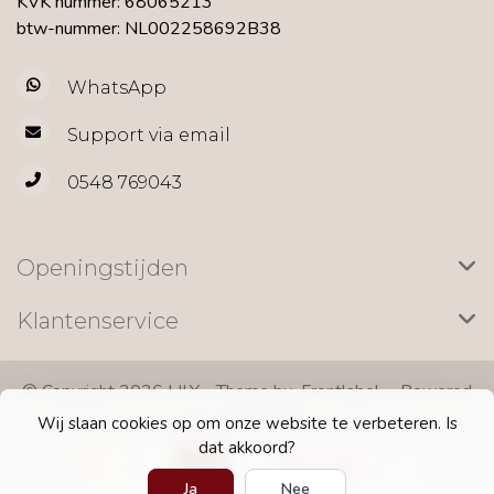
KVK nummer: 68065213
btw-nummer: NL002258692B38
WhatsApp
Support via email
0548 769043
Openingstijden
Klantenservice
© Copyright 2026 LILY - Theme by
Frontlabel
- Powered
by
Lightspeed
Wij slaan cookies op om onze website te verbeteren. Is
dat akkoord?
Ja
Nee