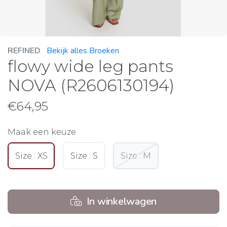
REFINED
Bekijk alles Broeken
flowy wide leg pants
NOVA (R2606130194)
€
64,95
Maak een keuze
Size : XS
Size : S
Size : M
In winkelwagen