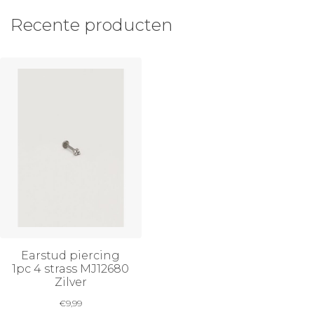
Recente producten
Earstud piercing
1pc 4 strass MJ12680
Zilver
€
9,99