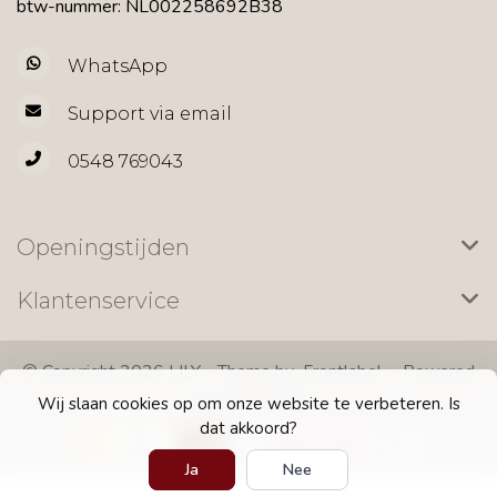
btw-nummer: NL002258692B38
WhatsApp
Support via email
0548 769043
Openingstijden
Klantenservice
© Copyright 2026 LILY - Theme by
Frontlabel
- Powered
by
Lightspeed
Wij slaan cookies op om onze website te verbeteren. Is
dat akkoord?
Ja
Nee