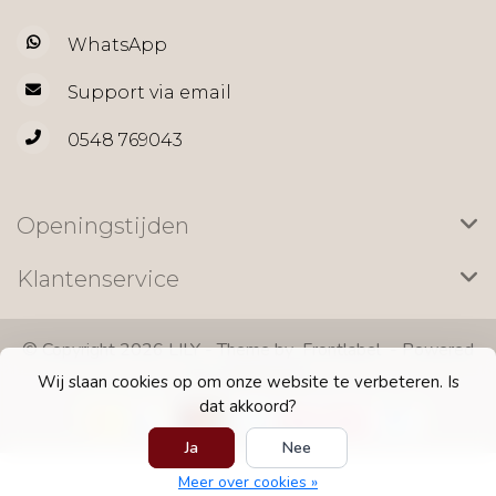
WhatsApp
Support via email
0548 769043
Openingstijden
Klantenservice
© Copyright 2026 LILY - Theme by
Frontlabel
- Powered
by
Lightspeed
Wij slaan cookies op om onze website te verbeteren. Is
dat akkoord?
Ja
Nee
Meer over cookies »