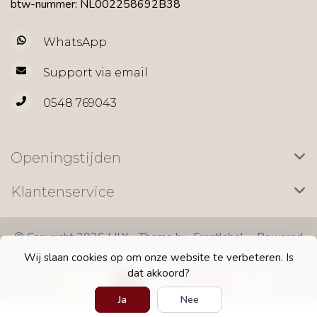
btw-nummer: NL002258692B38
WhatsApp
Support via email
0548 769043
Openingstijden
Klantenservice
© Copyright 2026 LILY - Theme by
Frontlabel
- Powered
by
Lightspeed
Wij slaan cookies op om onze website te verbeteren. Is
dat akkoord?
Ja
Nee