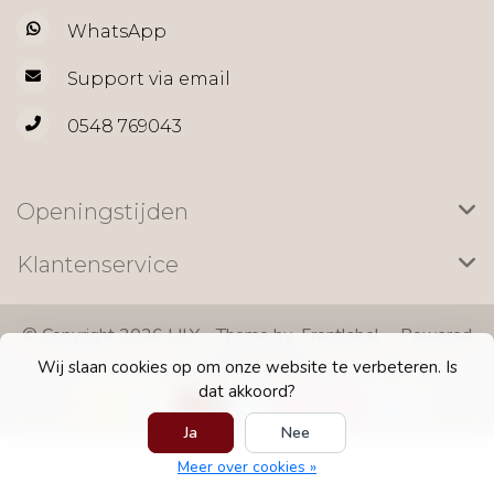
WhatsApp
Support via email
0548 769043
Openingstijden
Klantenservice
© Copyright 2026 LILY - Theme by
Frontlabel
- Powered
by
Lightspeed
Wij slaan cookies op om onze website te verbeteren. Is
dat akkoord?
Ja
Nee
Meer over cookies »