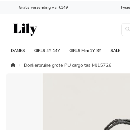
Gratis verzending v.a. €149
Fysi
DAMES
GIRLS 4Y-14Y
GIRLS Mini 1Y-8Y
SALE
Donkerbruine grote PU cargo tas MJ15726