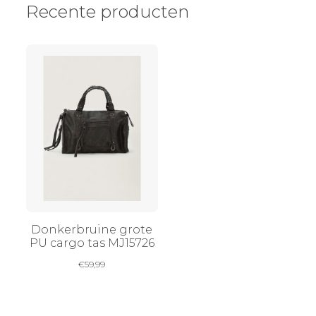
Recente producten
Donkerbruine grote
PU cargo tas MJ15726
€
59,99