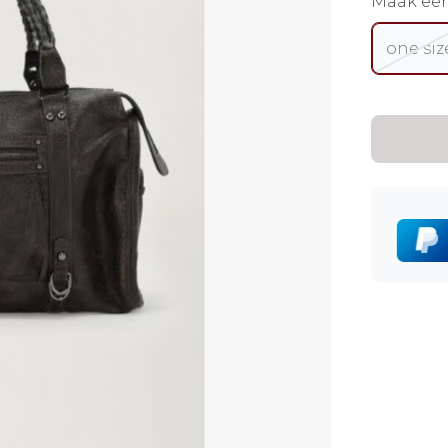
Maak ee
one siz