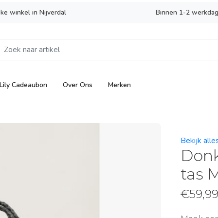
eke winkel in Nijverdal
Binnen 1-2 werkdag
Lily Cadeaubon
Over Ons
Merken
Bekijk all
Donk
tas 
€
59,9