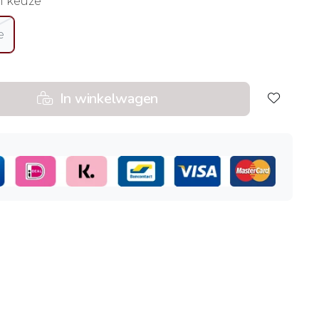
n keuze
e
In winkelwagen