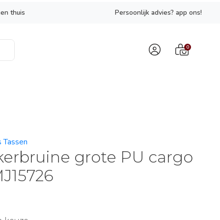
en thuis
Persoonlijk advies? app ons!
0
es Tassen
erbruine grote PU cargo
MJ15726
9