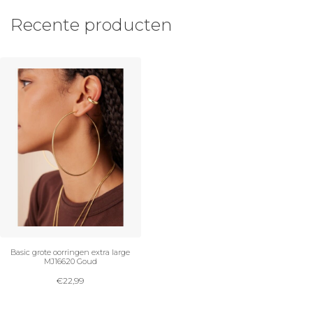
Recente producten
Basic grote oorringen extra large
MJ16620 Goud
€
22,99