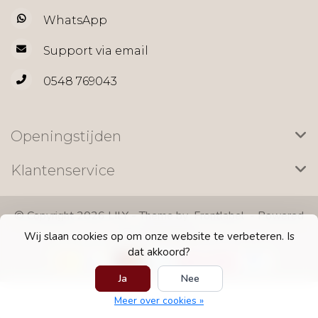
WhatsApp
Support via email
0548 769043
Openingstijden
Klantenservice
© Copyright 2026 LILY - Theme by
Frontlabel
- Powered
by
Lightspeed
Wij slaan cookies op om onze website te verbeteren. Is
dat akkoord?
Ja
Nee
Meer over cookies »