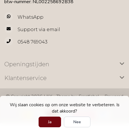
btw-nummer: NL002258692B38
WhatsApp
Support via email
0548 769043
Openingstijden
Klantenservice
© Copyright 2026 LILY - Theme by
Frontlabel
- Powered
by
Lightspeed
Wij slaan cookies op om onze website te verbeteren. Is
dat akkoord?
Ja
Nee