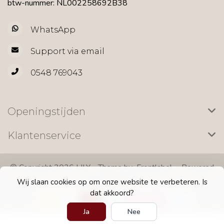
btw-nummer: NL002258692B38
WhatsApp
Support via email
0548 769043
Openingstijden
Klantenservice
© Copyright 2026 LILY - Theme by
Frontlabel
- Powered
by
Lightspeed
Wij slaan cookies op om onze website te verbeteren. Is
dat akkoord?
Ja
Nee