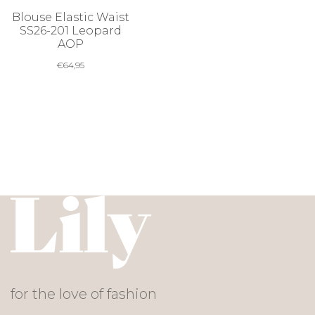
Blouse Elastic Waist
SS26-201 Leopard
AOP
€
64,95
for the love of fashion