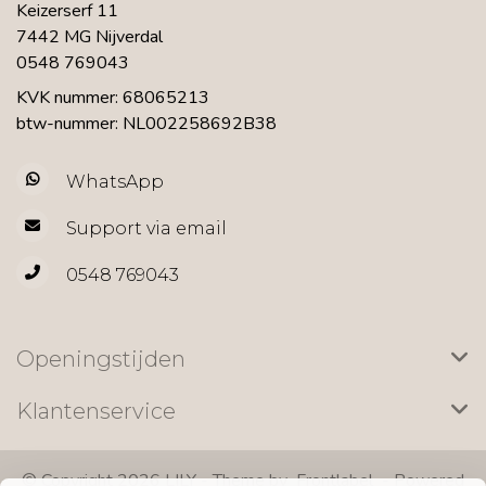
Keizerserf 11
7442 MG Nijverdal
0548 769043
KVK nummer: 68065213
btw-nummer: NL002258692B38
WhatsApp
Support via email
0548 769043
Openingstijden
Klantenservice
© Copyright 2026 LILY - Theme by
Frontlabel
- Powered