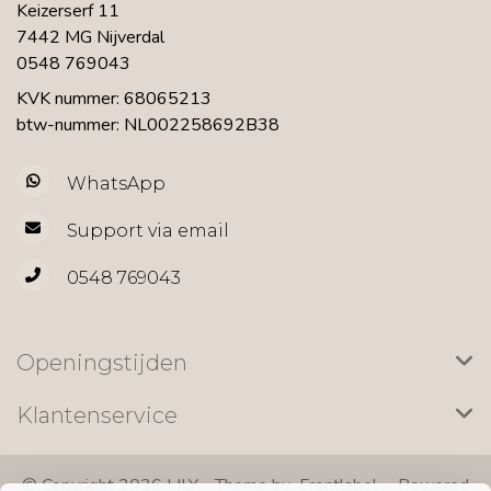
Keizerserf 11
7442 MG Nijverdal
0548 769043
KVK nummer: 68065213
btw-nummer: NL002258692B38
WhatsApp
Support via email
0548 769043
Openingstijden
Klantenservice
© Copyright 2026 LILY - Theme by
Frontlabel
- Powered