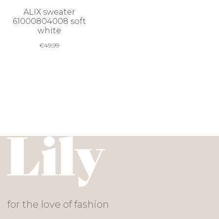
ALIX sweater
61000804008 soft
white
€
49,99
for the love of fashion