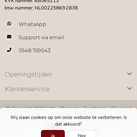
KVK nummer: 68065213
btw-nummer: NL002258692B38
WhatsApp
Support via email
0548 769043
Openingstijden
Klantenservice
© Copyright 2026 LILY - Theme by
Frontlabel
- Powered
by
Lightspeed
Wij slaan cookies op om onze website te verbeteren. Is
dat akkoord?
Ja
Nee