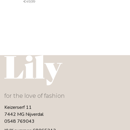
€
49,99
for the love of fashion
Keizerserf 11
7442 MG Nijverdal
0548 769043